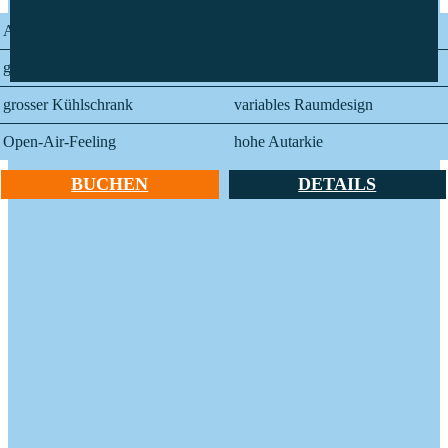
Aufstelldach
4 Schlaf- und Sitzplätze
grosser Innenraum
ideal für lange Reisen
grosser Kühlschrank
variables Raumdesign
Open-Air-Feeling
hohe Autarkie
BUCHEN
DETAILS