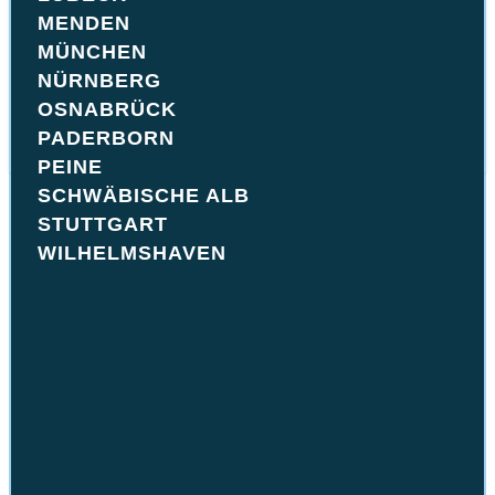
Last Minute Angebote
MENDEN
Reise-Gutschein
Versicherungen
MÜNCHEN
Camper Abo
NÜRNBERG
Langzeit­miete
Storno
OSNABRÜCK
Erstattung
PADERBORN
Börse
Shop
PEINE
VON WO?
SCHWÄBISCHE ALB
Wohnmobil
STUTTGART
VON
mieten Ingolstadt
WILHELMSHAVEN
BIS