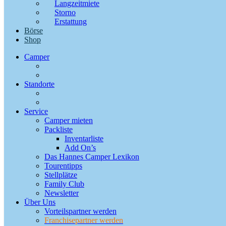
Langzeit­miete
Storno
Erstattung
Börse
Shop
Camper
Standorte
Service
Camper mieten
Packliste
Inventarliste
Add On’s
Das Hannes Camper Lexikon
Tourentipps
Stellplätze
Family Club
Newsletter
Über Uns
Vorteils­partner werden
Franchisepartner werden