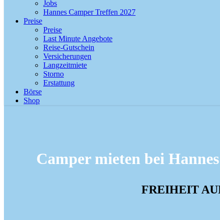
Jobs
Hannes Camper Treffen 2027
Preise
Preise
Last Minute Angebote
Reise-Gutschein
Versicherungen
Langzeit­miete
Storno
Erstattung
Börse
Shop
VON WO?
Camper mieten bei Hanne
FREIHEIT AU