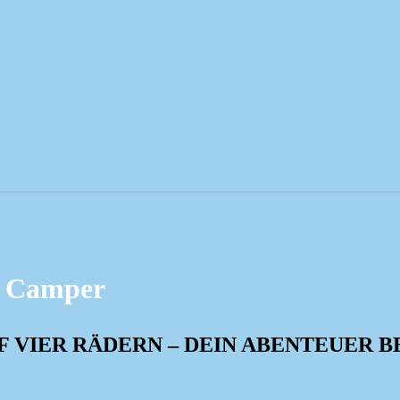
VON
BIS
s Camper
F VIER RÄDERN – DEIN ABENTEUER B