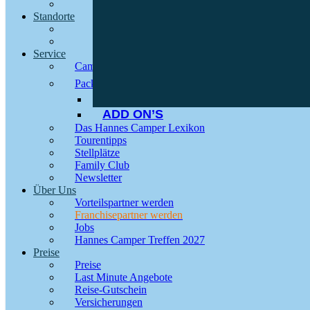
Standorte
Service
Camper mieten
Packliste
INVENTARLISTE
ADD ON’S
Das Hannes Camper Lexikon
Tourentipps
Stellplätze
Family Club
Newsletter
Über Uns
Vorteils­partner werden
Franchisepartner werden
Jobs
Hannes Camper Treffen 2027
Preise
Preise
Last Minute Angebote
Reise-Gutschein
Versicherungen